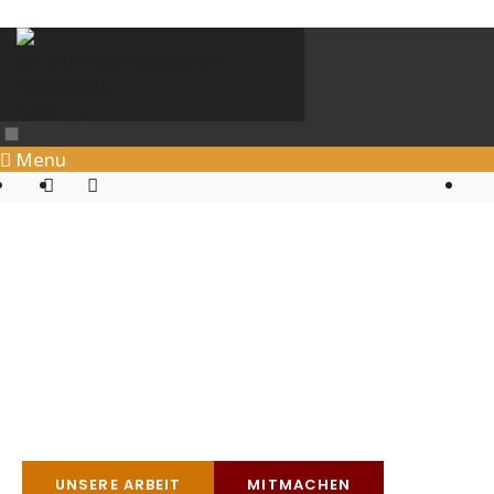
Menu
Willkommen...
beim Kreisfeuerwehrverband Darmstadt-Dieburg.
Der Verband für die Feuerwehren des Landkreises
Darmstadt-Dieburg sowie der Stadt Darmstadt.
UNSERE ARBEIT
MITMACHEN